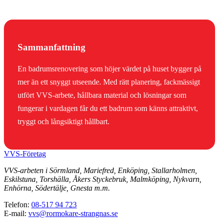
Sammanfattning
En badrumsrenovering som höjer värdet på huset bygger på
mer än ett snyggt utseende. Med rätt planering, fackmässigt
utfört VVS-arbete, hållbara material och lösningar som
fungerar i vardagen får du ett badrum som känns attraktivt,
tryggt och långsiktigt hållbart.
VVS-Företag
VVS-arbeten i Sörmland, Mariefred, Enköping, Stallarholmen,
Eskilstuna, Torshälla, Åkers Styckebruk, Malmköping, Nykvarn,
Enhörna, Södertälje, Gnesta m.m.
Telefon:
08-517 94 723
E-mail:
vvs@rormokare-strangnas.se