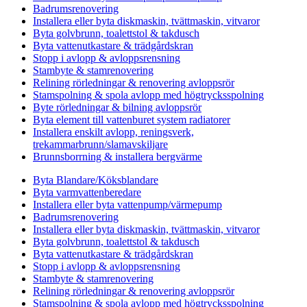
Badrumsrenovering
Installera eller byta diskmaskin, tvättmaskin, vitvaror
Byta golvbrunn, toalettstol & takdusch
Byta vattenutkastare & trädgårdskran
Stopp i avlopp & avloppsrensning
Stambyte & stamrenovering
Relining rörledningar & renovering avloppsrör
Stamspolning & spola avlopp med högtrycksspolning
Byte rörledningar & bilning avloppsrör
Byta element till vattenburet system radiatorer
Installera enskilt avlopp, reningsverk,
trekammarbrunn/slamavskiljare
Brunnsborrning & installera bergvärme
Byta Blandare/Köksblandare
Byta varmvattenberedare
Installera eller byta vattenpump/värmepump
Badrumsrenovering
Installera eller byta diskmaskin, tvättmaskin, vitvaror
Byta golvbrunn, toalettstol & takdusch
Byta vattenutkastare & trädgårdskran
Stopp i avlopp & avloppsrensning
Stambyte & stamrenovering
Relining rörledningar & renovering avloppsrör
Stamspolning & spola avlopp med högtrycksspolning