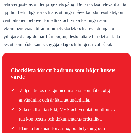
behöver justeras under projektets gång. Det är också relevant att ta
upp hur befintliga rör och anslutningar påverkar slutresultatet, om
ventilationen behöver förbättras och vilka lösningar som
rekommenderas utifrån rummets storlek och användning. Ju
tydligare dialog du har från början, desto lättare blir det att fatta
beslut som både känns snygga idag och fungerar väl på sikt.
Checklista för ett badrum som höjer husets
värde
✓
Välj en tidlös design med material som tål daglig
användning och är lätta att underhålla.
✓
Säkerställ att tätskikt, VVS och ventilation utförs av
rätt kompetens och dokumenteras ordentligt.
✓
Planera för smart förvaring, bra belysning och