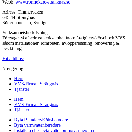
Webb:
www.rormokare-strangnas.se
Adress: Timmervägen
645 44 Strängnäs
Södermandslän, Sverige
Verksamhetsbeskrivning:
Företaget ska bedriva verksamhet inom fastighetsskötsel och VVS
såsom installationer, rörarbeten, avloppsrensning, renovering &
besiktning.
Hitta till oss
Navigering
Hem
VVS-Firma i Strängnäs
Tjänster
Hem
VVS-Firma i Strängnäs
Tjänster
Byta Blandare/Köksblandare
Byta varmvattenberedare
Installera eller byta vattenpump/värmepump