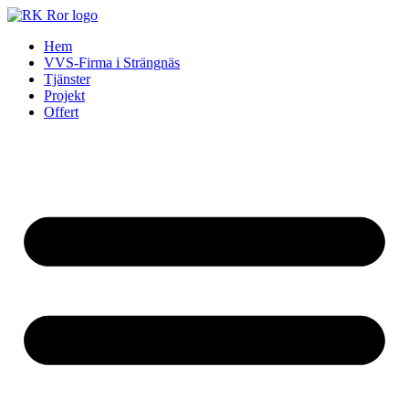
Skip
to
Hem
content
VVS-Firma i Strängnäs
Tjänster
Projekt
Offert