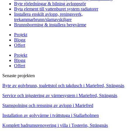
Byte rörledningar & bilning avloppsrör
Byta element till vattenburet system radiatorer
Installera enskilt avlopp, reningsverk,
trekammarbrunn/slamavskiljare
Brunnsborrning & installera bergvärme
Projekt
Blogg
Offert
Projekt
Blogg
Offert
Senaste projekten
Byte av golvbrunn, toalettstol och takdusch i Mariefred, Strängnäs
Service och injustering av värmesystem i Mariefred, Strängnäs
Stamspolning och rensning av avlopp i Mariefred
Installation av golvvärme i tvättstuga i Stallarholmen
Komplett badrumsrenovering i villa i Tosterön, Strängnäs