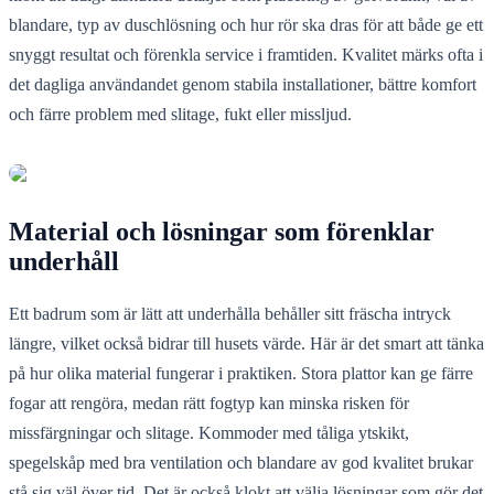
blandare, typ av duschlösning och hur rör ska dras för att både ge ett
snyggt resultat och förenkla service i framtiden. Kvalitet märks ofta i
det dagliga användandet genom stabila installationer, bättre komfort
och färre problem med slitage, fukt eller missljud.
Material och lösningar som förenklar
underhåll
Ett badrum som är lätt att underhålla behåller sitt fräscha intryck
längre, vilket också bidrar till husets värde. Här är det smart att tänka
på hur olika material fungerar i praktiken. Stora plattor kan ge färre
fogar att rengöra, medan rätt fogtyp kan minska risken för
missfärgningar och slitage. Kommoder med tåliga ytskikt,
spegelskåp med bra ventilation och blandare av god kvalitet brukar
stå sig väl över tid. Det är också klokt att välja lösningar som gör det