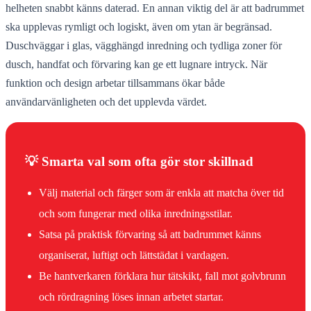
helheten snabbt känns daterad. En annan viktig del är att badrummet
ska upplevas rymligt och logiskt, även om ytan är begränsad.
Duschväggar i glas, vägghängd inredning och tydliga zoner för
dusch, handfat och förvaring kan ge ett lugnare intryck. När
funktion och design arbetar tillsammans ökar både
användarvänligheten och det upplevda värdet.
💡 Smarta val som ofta gör stor skillnad
Välj material och färger som är enkla att matcha över tid
och som fungerar med olika inredningsstilar.
Satsa på praktisk förvaring så att badrummet känns
organiserat, luftigt och lättstädat i vardagen.
Be hantverkaren förklara hur tätskikt, fall mot golvbrunn
och rördragning löses innan arbetet startar.