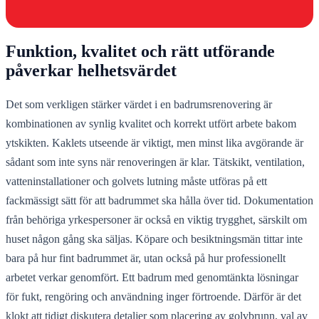
Funktion, kvalitet och rätt utförande
påverkar helhetsvärdet
Det som verkligen stärker värdet i en badrumsrenovering är
kombinationen av synlig kvalitet och korrekt utfört arbete bakom
ytskikten. Kaklets utseende är viktigt, men minst lika avgörande är
sådant som inte syns när renoveringen är klar. Tätskikt, ventilation,
vatteninstallationer och golvets lutning måste utföras på ett
fackmässigt sätt för att badrummet ska hålla över tid. Dokumentation
från behöriga yrkespersoner är också en viktig trygghet, särskilt om
huset någon gång ska säljas. Köpare och besiktningsmän tittar inte
bara på hur fint badrummet är, utan också på hur professionellt
arbetet verkar genomfört. Ett badrum med genomtänkta lösningar
för fukt, rengöring och användning inger förtroende. Därför är det
klokt att tidigt diskutera detaljer som placering av golvbrunn, val av