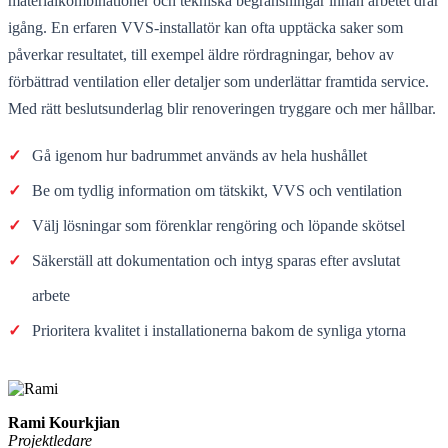
materialkombinationer och tekniska begränsningar innan arbetet drar
igång. En erfaren VVS-installatör kan ofta upptäcka saker som
påverkar resultatet, till exempel äldre rördragningar, behov av
förbättrad ventilation eller detaljer som underlättar framtida service.
Med rätt beslutsunderlag blir renoveringen tryggare och mer hållbar.
✓
Gå igenom hur badrummet används av hela hushållet
✓
Be om tydlig information om tätskikt, VVS och ventilation
✓
Välj lösningar som förenklar rengöring och löpande skötsel
✓
Säkerställ att dokumentation och intyg sparas efter avslutat
arbete
✓
Prioritera kvalitet i installationerna bakom de synliga ytorna
Rami Kourkjian
Projektledare