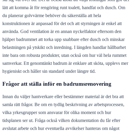
lätt att komma åt för rengöring runt toalett, handfat och dusch. Om
du planerar golvvärme behöver du säkerställa att hela
konstruktionen är anpassad för det och att styrningen är enkel att
använda. God ventilation är en annan nyckelfaktor eftersom den
hjälper badrummet att torka upp snabbare efter dusch och minskar
belastningen på ytskikt och inredning. I längden handlar hållbarhet
inte bara om robusta produkter, utan också om hur väl hela rummet
samverkar. Ett genomtänkt badrum är enklare att sköta, upplevs mer
hygieniskt och håller sin standard under längre tid.
Frågor att ställa inför en badrumsrenovering
Innan du väljer hantverkare eller bestämmer material är det bra att
samla rätt frågor. Be om en tydlig beskrivning av arbetsprocessen,
vilka yrkesgrupper som ansvarar för olika moment och hur
tidsplanen ser ut. Fråga också vilken dokumentation du får efter
avslutat arbete och hur eventuella avvikelser hanteras om något