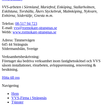
VVS-arbeten i Sörmland, Mariefred, Enköping, Stallarholmen,
Eskilstuna, Torshälla, Åkers Styckebruk, Malmköping, Nykvarn,
Enhörna, Södertälje, Gnesta m.m.
Telefon:
08-517 94 723
E-mail:
vvs@rormokare-strangnas.se
Webb:
www.rormokare-strangnas.se
Adress: Timmervägen
645 44 Strängnäs
Södermandslän, Sverige
Verksamhetsbeskrivning:
Företaget ska bedriva verksamhet inom fastighetsskötsel och VVS
såsom installationer, rörarbeten, avloppsrensning, renovering &
besiktning.
Hitta till oss
Navigering
Hem
VVS-Firma i Strängnäs
Tjänster