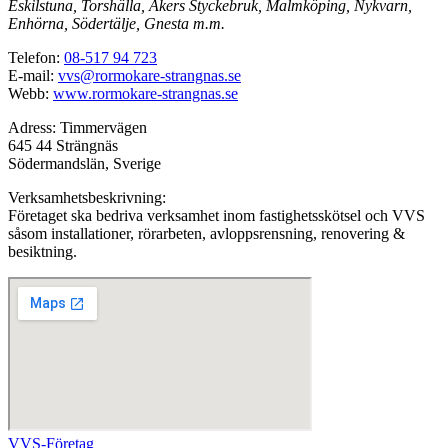
Eskilstuna, Torshälla, Åkers Styckebruk, Malmköping, Nykvarn,
Enhörna, Södertälje, Gnesta m.m.
Telefon:
08-517 94 723
E-mail:
vvs@rormokare-strangnas.se
Webb:
www.rormokare-strangnas.se
Adress: Timmervägen
645 44 Strängnäs
Södermandslän, Sverige
Verksamhetsbeskrivning:
Företaget ska bedriva verksamhet inom fastighetsskötsel och VVS
såsom installationer, rörarbeten, avloppsrensning, renovering &
besiktning.
VVS-Företag