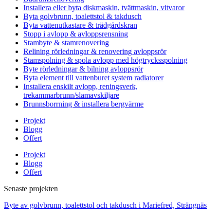
Installera eller byta diskmaskin, tvättmaskin, vitvaror
Byta golvbrunn, toalettstol & takdusch
Byta vattenutkastare & trädgårdskran
Stopp i avlopp & avloppsrensning
Stambyte & stamrenovering
Relining rörledningar & renovering avloppsrör
Stamspolning & spola avlopp med högtrycksspolning
Byte rörledningar & bilning avloppsrör
Byta element till vattenburet system radiatorer
Installera enskilt avlopp, reningsverk,
trekammarbrunn/slamavskiljare
Brunnsborrning & installera bergvärme
Projekt
Blogg
Offert
Projekt
Blogg
Offert
Senaste projekten
Byte av golvbrunn, toalettstol och takdusch i Mariefred, Strängnäs