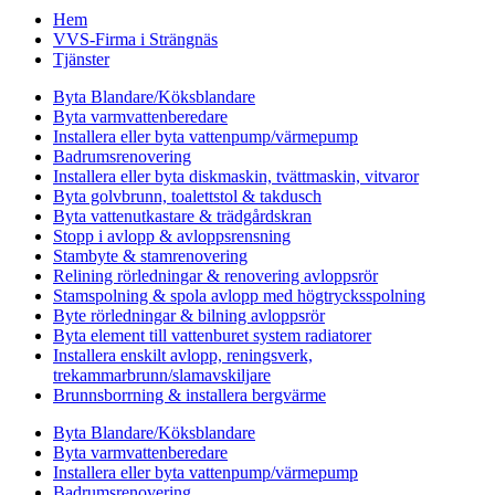
Hem
VVS-Firma i Strängnäs
Tjänster
Byta Blandare/Köksblandare
Byta varmvattenberedare
Installera eller byta vattenpump/värmepump
Badrumsrenovering
Installera eller byta diskmaskin, tvättmaskin, vitvaror
Byta golvbrunn, toalettstol & takdusch
Byta vattenutkastare & trädgårdskran
Stopp i avlopp & avloppsrensning
Stambyte & stamrenovering
Relining rörledningar & renovering avloppsrör
Stamspolning & spola avlopp med högtrycksspolning
Byte rörledningar & bilning avloppsrör
Byta element till vattenburet system radiatorer
Installera enskilt avlopp, reningsverk,
trekammarbrunn/slamavskiljare
Brunnsborrning & installera bergvärme
Byta Blandare/Köksblandare
Byta varmvattenberedare
Installera eller byta vattenpump/värmepump
Badrumsrenovering