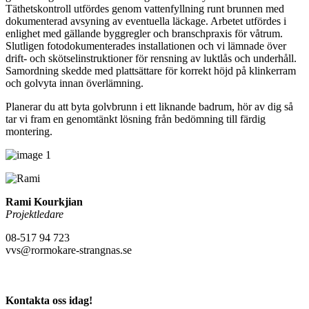
Täthetskontroll utfördes genom vattenfyllning runt brunnen med
dokumenterad avsyning av eventuella läckage. Arbetet utfördes i
enlighet med gällande byggregler och branschpraxis för våtrum.
Slutligen fotodokumenterades installationen och vi lämnade över
drift- och skötselinstruktioner för rensning av luktlås och underhåll.
Samordning skedde med plattsättare för korrekt höjd på klinkerram
och golvyta innan överlämning.
Planerar du att byta golvbrunn i ett liknande badrum, hör av dig så
tar vi fram en genomtänkt lösning från bedömning till färdig
montering.
Rami Kourkjian
Projektledare
08-517 94 723
vvs@rormokare-strangnas.se
Kontakta oss idag!