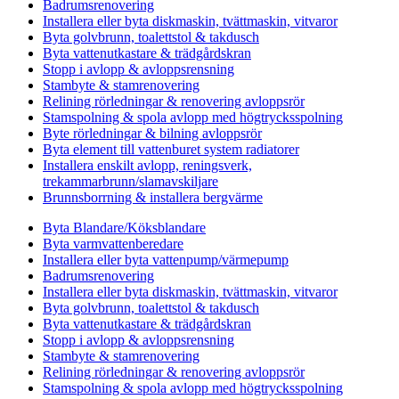
Badrumsrenovering
Installera eller byta diskmaskin, tvättmaskin, vitvaror
Byta golvbrunn, toalettstol & takdusch
Byta vattenutkastare & trädgårdskran
Stopp i avlopp & avloppsrensning
Stambyte & stamrenovering
Relining rörledningar & renovering avloppsrör
Stamspolning & spola avlopp med högtrycksspolning
Byte rörledningar & bilning avloppsrör
Byta element till vattenburet system radiatorer
Installera enskilt avlopp, reningsverk,
trekammarbrunn/slamavskiljare
Brunnsborrning & installera bergvärme
Byta Blandare/Köksblandare
Byta varmvattenberedare
Installera eller byta vattenpump/värmepump
Badrumsrenovering
Installera eller byta diskmaskin, tvättmaskin, vitvaror
Byta golvbrunn, toalettstol & takdusch
Byta vattenutkastare & trädgårdskran
Stopp i avlopp & avloppsrensning
Stambyte & stamrenovering
Relining rörledningar & renovering avloppsrör
Stamspolning & spola avlopp med högtrycksspolning