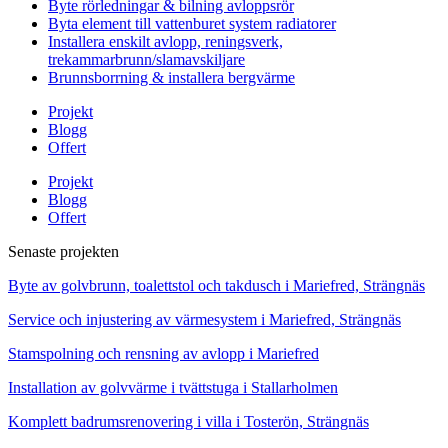
Byte rörledningar & bilning avloppsrör
Byta element till vattenburet system radiatorer
Installera enskilt avlopp, reningsverk,
trekammarbrunn/slamavskiljare
Brunnsborrning & installera bergvärme
Projekt
Blogg
Offert
Projekt
Blogg
Offert
Senaste projekten
Byte av golvbrunn, toalettstol och takdusch i Mariefred, Strängnäs
Service och injustering av värmesystem i Mariefred, Strängnäs
Stamspolning och rensning av avlopp i Mariefred
Installation av golvvärme i tvättstuga i Stallarholmen
Komplett badrumsrenovering i villa i Tosterön, Strängnäs