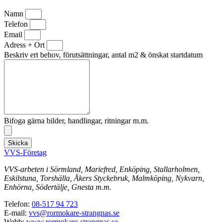
Namn
Telefon
Email
Adress + Ort
Beskriv ert behov, förutsättningar, antal m2 & önskat startdatum
Bifoga gärna bilder, handlingar, ritningar m.m.
Skicka
VVS-Företag
VVS-arbeten i Sörmland, Mariefred, Enköping, Stallarholmen,
Eskilstuna, Torshälla, Åkers Styckebruk, Malmköping, Nykvarn,
Enhörna, Södertälje, Gnesta m.m.
Telefon:
08-517 94 723
E-mail:
vvs@rormokare-strangnas.se
Webb:
www.rormokare-strangnas.se