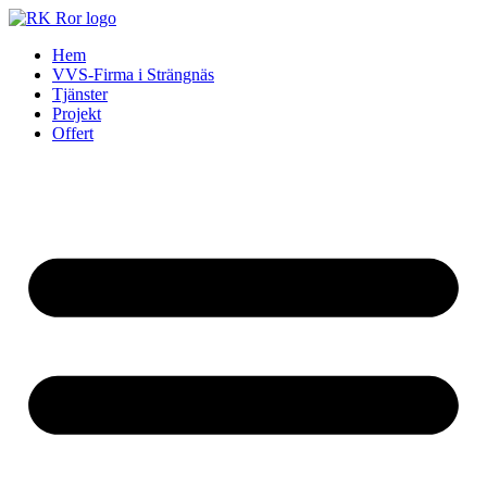
Skip
to
Hem
content
VVS-Firma i Strängnäs
Tjänster
Projekt
Offert