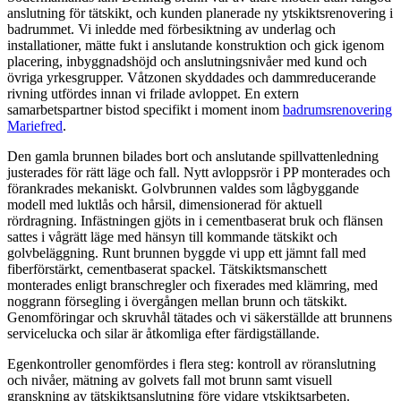
anslutning för tätskikt, och kunden planerade ny ytskiktsrenovering i
badrummet. Vi inledde med förbesiktning av underlag och
installationer, mätte fukt i anslutande konstruktion och gick igenom
placering, inbyggnadshöjd och anslutningsnivåer med kund och
övriga yrkesgrupper. Våtzonen skyddades och dammreducerande
rivning utfördes innan vi frilade avloppet. En extern
samarbetspartner bistod specifikt i moment inom
badrumsrenovering
Mariefred
.
Den gamla brunnen bilades bort och anslutande spillvattenledning
justerades för rätt läge och fall. Nytt avloppsrör i PP monterades och
förankrades mekaniskt. Golvbrunnen valdes som lågbyggande
modell med luktlås och hårsil, dimensionerad för aktuell
rördragning. Infästningen gjöts in i cementbaserat bruk och flänsen
sattes i vågrätt läge med hänsyn till kommande tätskikt och
golvbeläggning. Runt brunnen byggde vi upp ett jämnt fall med
fiberförstärkt, cementbaserat spackel. Tätskiktsmanschett
monterades enligt branschregler och fixerades med klämring, med
noggrann försegling i övergången mellan brunn och tätskikt.
Genomföringar och skruvhål tätades och vi säkerställde att brunnens
servicelucka och silar är åtkomliga efter färdigställande.
Egenkontroller genomfördes i flera steg: kontroll av röranslutning
och nivåer, mätning av golvets fall mot brunn samt visuell
granskning av tätskiktsanslutning före vidare ytskiktsarbeten.