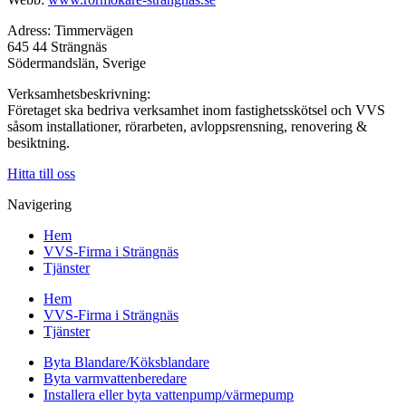
Adress: Timmervägen
645 44 Strängnäs
Södermandslän, Sverige
Verksamhetsbeskrivning:
Företaget ska bedriva verksamhet inom fastighetsskötsel och VVS
såsom installationer, rörarbeten, avloppsrensning, renovering &
besiktning.
Hitta till oss
Navigering
Hem
VVS-Firma i Strängnäs
Tjänster
Hem
VVS-Firma i Strängnäs
Tjänster
Byta Blandare/Köksblandare
Byta varmvattenberedare
Installera eller byta vattenpump/värmepump