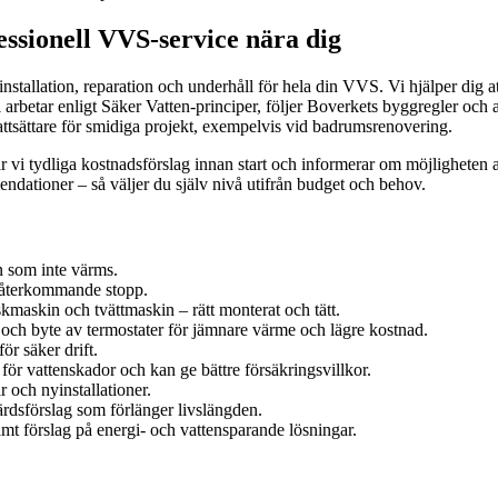
ssionell VVS-service nära dig
nstallation, reparation och underhåll för hela din VVS. Vi hjälper dig a
 arbetar enligt Säker Vatten-principer, följer Boverkets byggregler oc
attsättare för smidiga projekt, exempelvis vid badrumsrenovering.
r vi tydliga kostnadsförslag innan start och informerar om möjligheten
ndationer – så väljer du själv nivå utifrån budget och behov.
n som inte värms.
v återkommande stopp.
maskin och tvättmaskin – rätt monterat och tätt.
och byte av termostater för jämnare värme och lägre kostnad.
r säker drift.
för vattenskador och kan ge bättre försäkringsvillkor.
 och nyinstallationer.
sförslag som förlänger livslängden.
mt förslag på energi- och vattensparande lösningar.