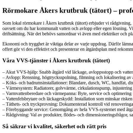
Rörmokare Åkers krutbruk (tätort) – profe
Som lokal rörmokare i Åkers krutbruk (tätort) erbjuder vi rådgivning, i
oavsett om du har kommunalt vatten och avlopp eller egen lösning. Vi
driftsättning. När det behövs samordnar vi även med elektriker och pl
Ekonomi och trygghet är viktiga delar av varje uppdrag. Därför lämna
offert gör vi den effektivt och presenterar en åtgärdsplan med rekomme
Våra VVS-tjänster i Åkers krutbruk (tätort)
– Akut VVS-hjälp: Snabb åtgärd vid läckage, avloppsstopp och vatte
– Avlopp: Rensning, högtrycksspolning, filmning och lokalisering a
– Köks- och badrumsinstallationer: Blandare, dusch, WC, handfat, disk
– Värmesystem: Radiatorer, golvvärme, cirkulationspump, injustering 
– Varmvattenberedare och värmepanna: Byte, service och optimering fö
– Vattenfelsbrytare och läckageskydd: Installation som minskar risken 
– Täthets- och tryckprovning: Dokumenterad kontroll vid renoveringar
– Förebyggande service: Genomgång av hela VVS-systemet med åtgärd
– Rådgivning: Val av produkter, flödes- och dimensioneringsfrågor, sa
Så säkrar vi kvalitet, säkerhet och rätt pris