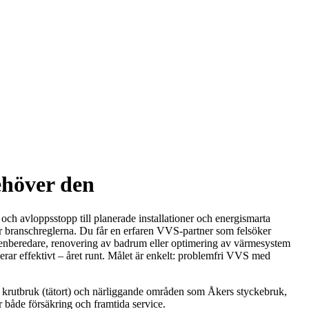
ehöver den
 och avloppsstopp till planerade installationer och energismarta
er branschreglerna. Du får en erfaren VVS-partner som felsöker
tenberedare, renovering av badrum eller optimering av värmesystem
ngerar effektivt – året runt. Målet är enkelt: problemfri VVS med
ers krutbruk (tätort) och närliggande områden som Åkers styckebruk,
r både försäkring och framtida service.