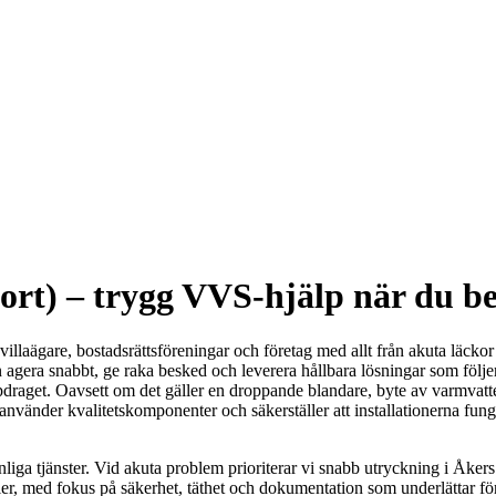
rt) – trygg VVS-hjälp när du b
villaägare, bostadsrättsföreningar och företag med allt från akuta läckor
 agera snabbt, ge raka besked och leverera hållbara lösningar som följ
draget. Oavsett om det gäller en droppande blandare, byte av varmvat
rg, använder kvalitetskomponenter och säkerställer att installationerna fu
 vanliga tjänster. Vid akuta problem prioriterar vi snabb utryckning i Åk
ler, med fokus på säkerhet, täthet och dokumentation som underlättar fö